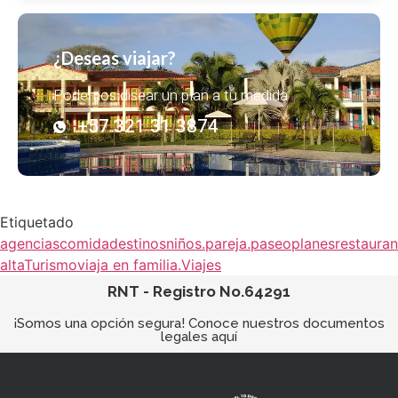
¿Deseas viajar?
Podemos disear un plan a tu medida
+57 321 31 3874
Etiquetado
agencias
comida
destinos
niños.
pareja.
paseo
planes
restauran
alta
Turismo
viaja en familia.
Viajes
RNT - Registro No.64291
¡Somos una opción segura! Conoce nuestros documentos
legales aquí