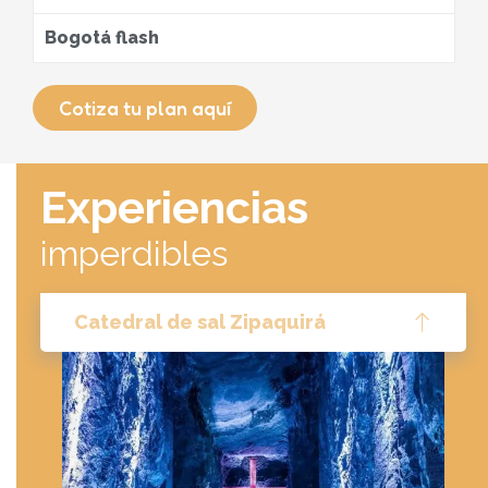
Bogotá flash
Cotiza tu plan aquí
Experiencias
imperdibles
Catedral de sal Zipaquirá