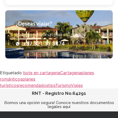
¿Deseas viajar?
Podemos disear un plan a tu medida
+57 321 31 3874
Etiquetado
bote en cartagena
Cartagena
planes
románticos
planes
turísticos
recomendados
tips
Turismo
Viajes
RNT - Registro No.64291
¡Somos una opción segura! Conoce nuestros documentos
legales aquí