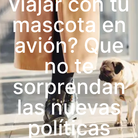
viajar con tu
mascota en
avión? Que
no te
sorprendan
las nuevas
políticas