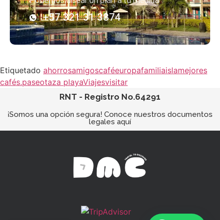
Podemos disear un plan a tu medida
+57 321 31 3874
Etiquetado
ahorros
amigos
café
europa
familia
isla
mejores
cafés.
paseo
taza playa
Viajes
visitar
RNT - Registro No.64291
¡Somos una opción segura! Conoce nuestros documentos
legales aquí