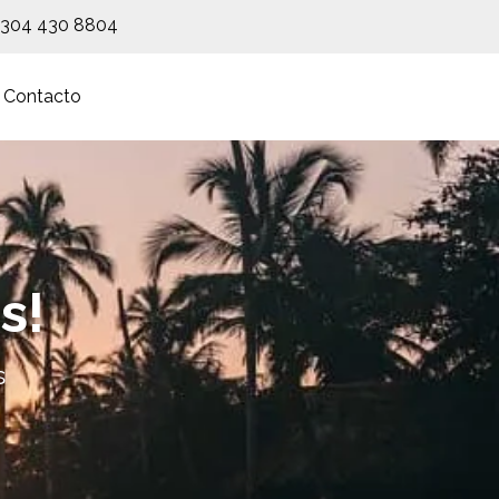
cantiktoto login
sakuratoto3
totoagung2
slotgacor4d
pay4d login
sakuratoto
totoagung
gacor4d
gacor4d
cantiktoto
amintoto
sbobet
amintoto
amintoto
amintoto
toto slot
 304 430 8804
Contacto
s!
s