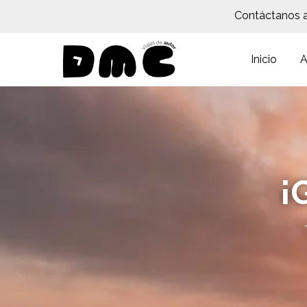
Contáctanos 
Inicio
A
¡