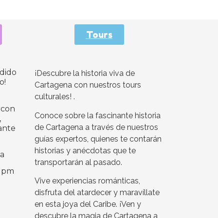
Tours
ndido
¡Descubre la historia viva de
o!
Cartagena con nuestros tours
culturales! .
 con
Conoce sobre la fascinante historia
,
de Cartagena a través de nuestros
ante
guías expertos, quienes te contarán
historias y anécdotas que te
na
transportarán al pasado.
30 pm
Vive experiencias románticas,
disfruta del atardecer y maravíllate
en esta joya del Caribe. ¡Ven y
descubre la magia de Cartagena a