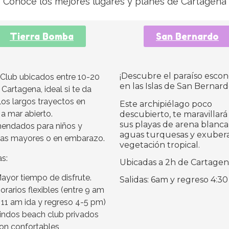
Conoce los mejores lugares y planes de Cartagena
Tierra Bomba
San Bernardo
¡Descubre el paraíso esco
Club ubicados entre 10-20
en las Islas de San Bernard
Cartagena, ideal si te da
los largos trayectos en
Este archipiélago poco
 a mar abierto.
descubierto, te maravillará
sus playas de arena blanca
ndados para niños y
aguas turquesas y exuber
as mayores o en embarazo.
vegetación tropical.
as:
Ubicadas a 2h de Cartage
ayor tiempo de disfrute.
Salidas: 6am y regreso 4:
orarios flexibles (entre 9 am
 11 am ida y regreso 4-5 pm)
indos beach club privados
on confortables