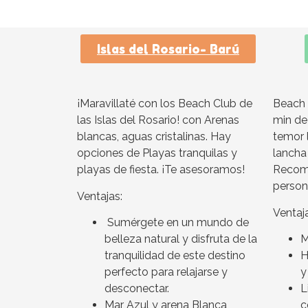
Islas del Rosario- Barú
¡Maravillaté con los Beach Club de
Beach 
las Islas del Rosario! con Arenas
min de 
blancas, aguas cristalinas. Hay
temor 
opciones de Playas tranquilas y
lancha
playas de fiesta. ¡Te asesoramos!
Recome
person
Ventajas:
Ventaj
Sumérgete en un mundo de
belleza natural y disfruta de la
M
tranquilidad de este destino
H
perfecto para relajarse y
y
desconectar.
L
Mar Azul y arena Blanca
c