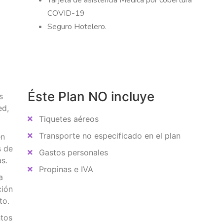
Tarjeta de asistencia Médica por cobertura
COVID-19
Seguro Hotelero.
Éste Plan NO incluye
s
ed,
Tiquetes aéreos
Transporte no especificado en el plan
en
s de
Gastos personales
s.
Propinas e IVA
a
ción
to.
ntos