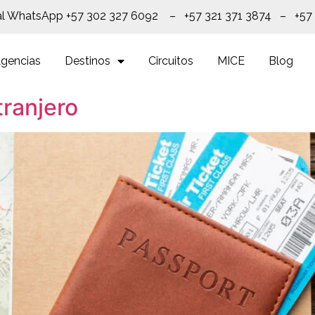
al WhatsApp +57 302 327 6092 – +57 321 371 3874 – +57
gencias
Destinos
Circuitos
MICE
Blog
xtranjero