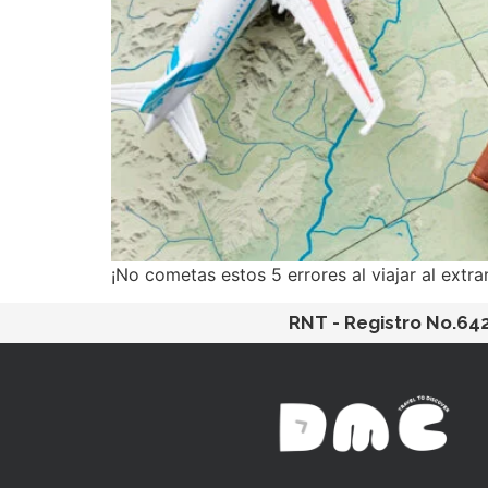
¡No cometas estos 5 errores al viajar al extr
RNT - Registro No.64