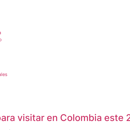
a
o
ales
ara visitar en Colombia este