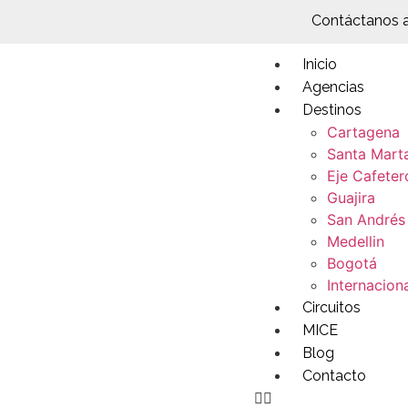
Contáctanos 
Inicio
Agencias
Destinos
Cartagena
Santa Mart
Eje Cafeter
Guajira
San Andrés
Medellin
Bogotá
Internacion
Circuitos
MICE
Blog
Contacto