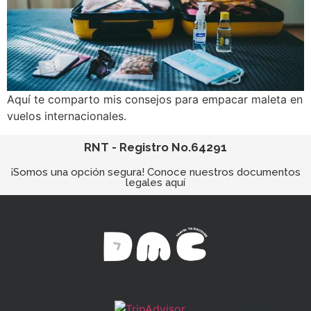
Aquí te comparto mis consejos para empacar maleta en
vuelos internacionales.
RNT - Registro No.64291
¡Somos una opción segura! Conoce nuestros documentos
legales aquí