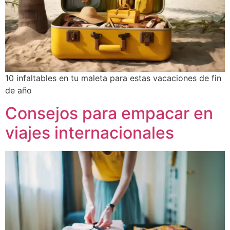
10 infaltables en tu maleta para estas vacaciones de fin
de año
Consejos para empacar en
viajes internacionales