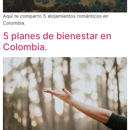
Aquí te comparto 5 alojamientos románticos en
Colombia.
5 planes de bienestar en
Colombia.