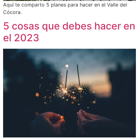
Aquí te comparto 5 planes para hacer en el Valle del
Cócora.
5 cosas que debes hacer en
el 2023