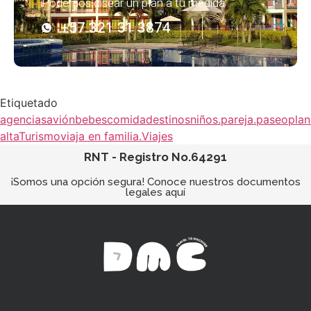
Podemos disear un plan a tu medida
+57 321 31 3874
Etiquetado
agencias
avión
bebes
comida
destinos
niños.
pareja.
paseo
plan
alta
Turismo
viaja en familia.
Viajes
RNT - Registro No.64291
¡Somos una opción segura! Conoce nuestros documentos
legales aquí