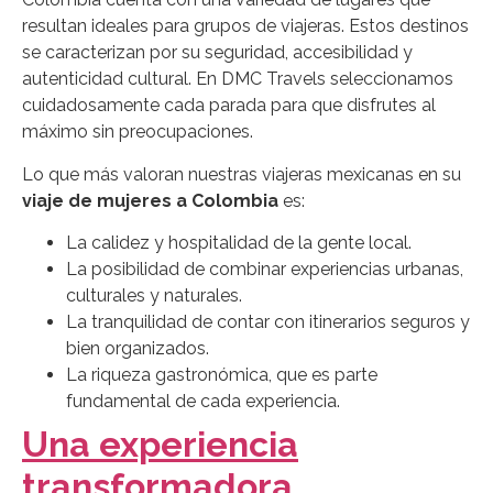
resultan ideales para grupos de viajeras. Estos destinos
se caracterizan por su seguridad, accesibilidad y
autenticidad cultural. En DMC Travels seleccionamos
cuidadosamente cada parada para que disfrutes al
máximo sin preocupaciones.
Lo que más valoran nuestras viajeras mexicanas en su
viaje de mujeres a Colombia
es:
La calidez y hospitalidad de la gente local.
La posibilidad de combinar experiencias urbanas,
culturales y naturales.
La tranquilidad de contar con itinerarios seguros y
bien organizados.
La riqueza gastronómica, que es parte
fundamental de cada experiencia.
Una experiencia
transformadora