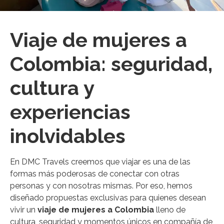
Viaje de mujeres a
Colombia: seguridad,
cultura y
experiencias
inolvidables
En DMC Travels creemos que viajar es una de las
formas más poderosas de conectar con otras
personas y con nosotras mismas. Por eso, hemos
diseñado propuestas exclusivas para quienes desean
vivir un
viaje de mujeres a Colombia
lleno de
cultura, seguridad y momentos únicos en compañía de