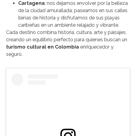
Cartagena
: nos dejamos envolver por la belleza
de la ciudad amurallada, paseamos en sus calles
llenas de historia y disfrutamos de sus playas
caribeñas en un ambiente relajado y vibrante.
Cada destino combina historia, cultura, arte y paisajes,
creando un equilibrio perfecto para quienes buscan un
turismo cultural en Colombia
enriquecedor y
seguro.