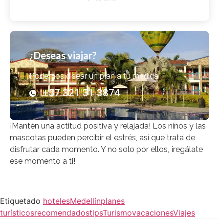
¿Deseas viajar?
Podemos disear un plan a tu medida
+57 321 31 3874
¡Mantén una actitud positiva y relajada! Los niños y las
mascotas pueden percibir el estrés, así que trata de
disfrutar cada momento. Y no solo por ellos, ¡regálate
ese momento a ti!
Etiquetado
hoteles
Medellín
planes
turísticos
recomendados
tips
Turismo
vacaciones
Viajes