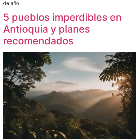
de año
5 pueblos imperdibles en
Antioquia y planes
recomendados