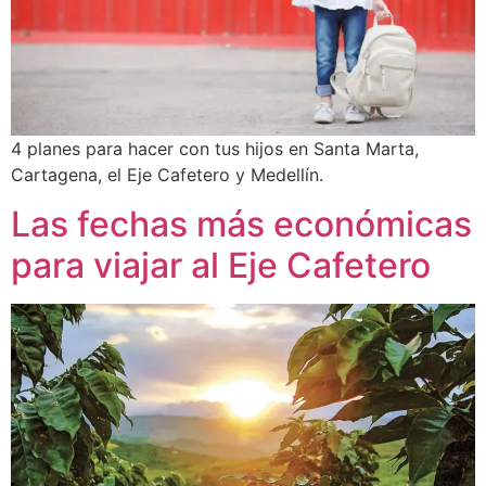
4 planes para hacer con tus hijos en Santa Marta,
Cartagena, el Eje Cafetero y Medellín.
Las fechas más económicas
para viajar al Eje Cafetero