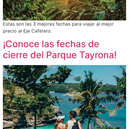
Estas son las 3 mejores fechas para viajar al mejor
precio al Eje Cafetero.
¡Conoce las fechas de
cierre del Parque Tayrona!