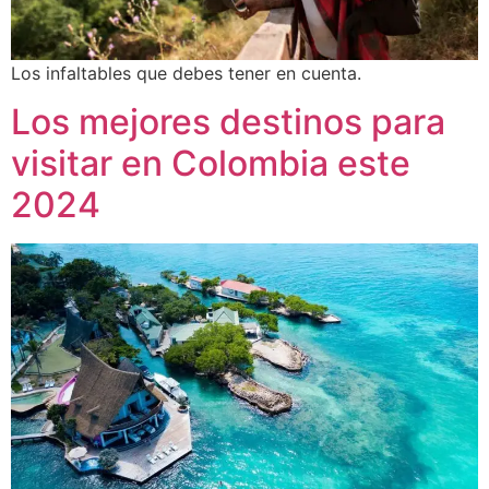
Los infaltables que debes tener en cuenta.
Los mejores destinos para
visitar en Colombia este
2024