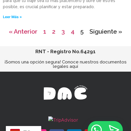
para que tu viaje sea lo más placentero y libre de estrés
posible, es crucial planificar y estar preparado.
Leer Más »
« Anterior
1
2
3
4
5
Siguiente »
RNT - Registro No.64291
¡Somos una opción segura! Conoce nuestros documentos
legales aquí