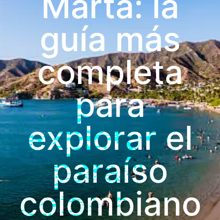
Marta: la
guía más
completa
para
explorar el
paraíso
colombiano