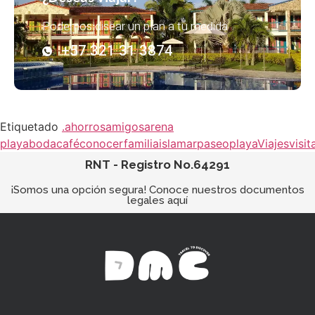
Podemos disear un plan a tu medida
+57 321 31 3874
Etiquetado
.
ahorros
amigos
arena
playa
boda
café
conocer
familia
isla
mar
paseo
playa
Viajes
visit
RNT - Registro No.64291
¡Somos una opción segura! Conoce nuestros documentos
legales aquí