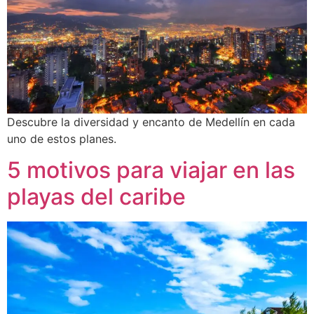
Descubre la diversidad y encanto de Medellín en cada
uno de estos planes.
5 motivos para viajar en las
playas del caribe