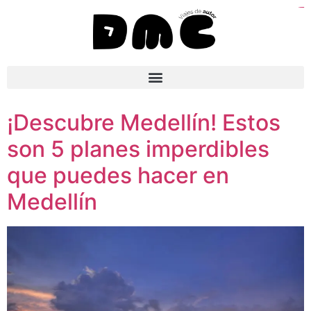
cantiktoto login
sakuratoto3
totoagung2
slotgacor4d
pay4d login
sakuratoto
totoagung
gacor4d
gacor4d
cantiktoto
amintoto
sbobet
amintoto
amintoto
amintoto
toto slot
¡Descubre Medellín! Estos
son 5 planes imperdibles
que puedes hacer en
Medellín