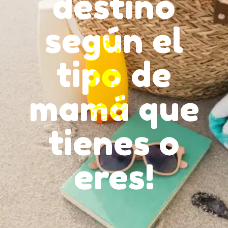
destino
según el
tipo de
mamá que
tienes o
eres!