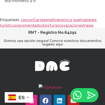
ese momento a ti!
Etiquetado
cancun
Cartagena
Itinerario
La guajira
planes
turísticos
recomendados
tips
Turismo
vacaciones
Viajes
RNT - Registro No.64291
¡Somos una opción segura! Conoce nuestros documentos
legales aquí
ES