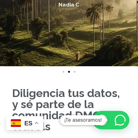
Nadia C
Diligencia tus datos,
y sé parte de la
comunidad DMC
¡Te asesoramos!
Travels
ES