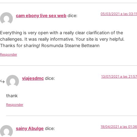
05/03/2021 a las 03:11
cam ebony live sex web
dice:
Everything is very open with a really clear clarification of the
challenges. It was really informative. Your site is very helpful.
Thanks for sharing! Rosmunda Stearne Betteann
Responder
13/07/2021 a las 21:57
viajesdmc
dice:
thank
Responder
19/04/2021 a las 01:36
sainy Abulge
dice: