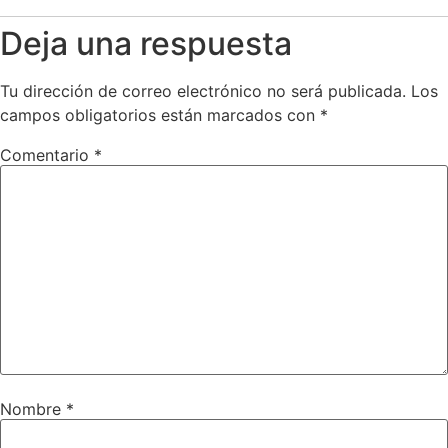
Deja una respuesta
Tu dirección de correo electrónico no será publicada.
Los
campos obligatorios están marcados con
*
Comentario
*
Nombre
*