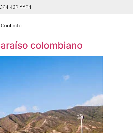
cantiktoto login
sakuratoto3
totoagung2
slotgacor4d
pay4d login
sakuratoto
totoagung
gacor4d
gacor4d
cantiktoto
amintoto
sbobet
amintoto
amintoto
amintoto
toto slot
 304 430 8804
Contacto
paraíso colombiano