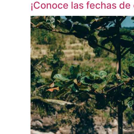
¡Conoce las fechas de 