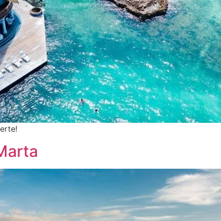
erte!
Marta