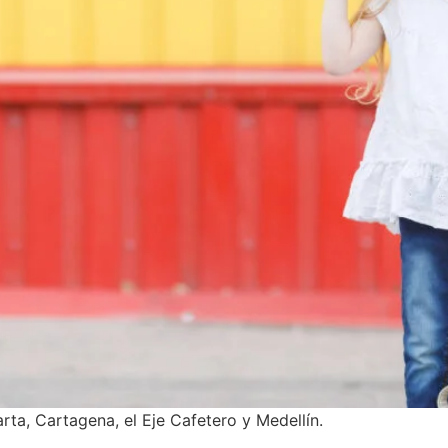
rta, Cartagena, el Eje Cafetero y Medellín.