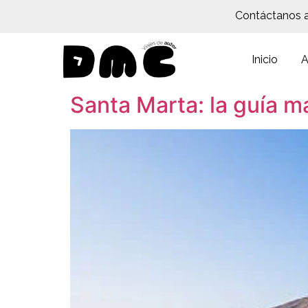
Contáctanos 
Inicio
A
Santa Marta: la guía m