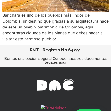
Barichara es uno de los pueblos más lindos de
Colombia, un destino que gracias a su arquitectura hace
de este un pueblo patrimonio de Colombia, aquí
encontrarás algunos de los planes que debes hacer al
visitar este hermoso pueblo:
RNT - Registro No.64291
¡Somos una opción segura! Conoce nuestros documentos
legales aquí