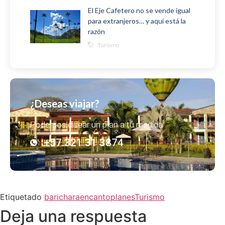
El Eje Cafetero no se vende igual
para extranjeros… y aquí está la
razón
Turismo
¿Deseas viajar?
Podemos disear un plan a tu medida
+57 321 31 3874
Etiquetado
barichara
encanto
planes
Turismo
Deja una respuesta