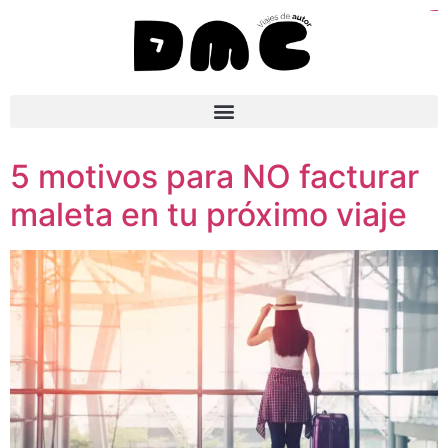
cantiktoto login
sakuratoto3
totoagung2
slotgacor4d
pay4d login
sakuratoto
totoagung
gacor4d
gacor4d
cantiktoto
amintoto
sbobet
amintoto
amintoto
amintoto
toto slot
5 motivos para NO facturar
maleta en tu próximo viaje