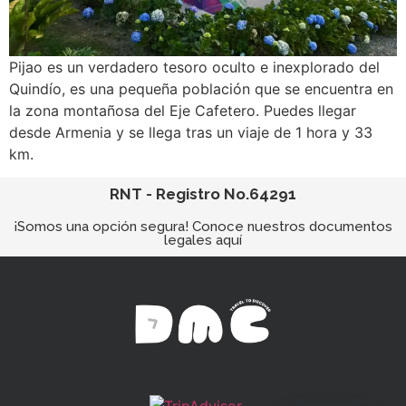
Pijao es un verdadero tesoro oculto e inexplorado del
Quindío, es una pequeña población que se encuentra en
la zona montañosa del Eje Cafetero. Puedes llegar
desde Armenia y se llega tras un viaje de 1 hora y 33
km.
RNT - Registro No.64291
¡Somos una opción segura! Conoce nuestros documentos
legales aquí