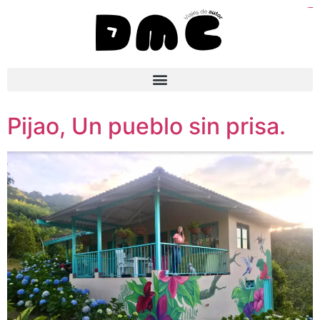
cantiktoto login
sakuratoto3
totoagung2
slotgacor4d
pay4d login
sakuratoto
totoagung
gacor4d
gacor4d
cantiktoto
amintoto
sbobet
amintoto
amintoto
amintoto
toto slot
Pijao, Un pueblo sin prisa.