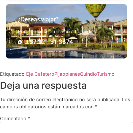
¿Deseas viajar?
Podemos disear un plan a tu medida
+57 321 31 3874
Etiquetado
Eje Cafetero
Pijao
planes
Quindío
Turismo
Deja una respuesta
Tu dirección de correo electrónico no será publicada.
Los
campos obligatorios están marcados con
*
Comentario
*