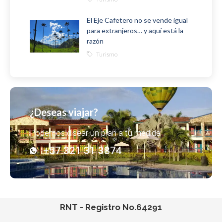
El Eje Cafetero no se vende igual
para extranjeros… y aquí está la
razón
Turismo
¿Deseas viajar?
Podemos disear un plan a tu medida
+57 321 31 3874
RNT - Registro No.64291