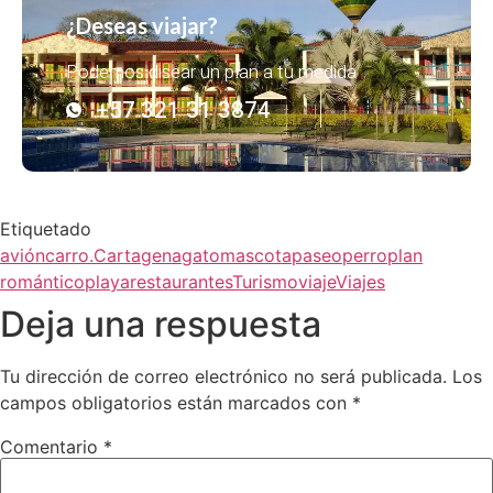
¿Deseas viajar?
Podemos disear un plan a tu medida
+57 321 31 3874
Etiquetado
avión
carro.
Cartagena
gato
mascota
paseo
perro
plan
romántico
playa
restaurantes
Turismo
viaje
Viajes
Deja una respuesta
Tu dirección de correo electrónico no será publicada.
Los
campos obligatorios están marcados con
*
Comentario
*