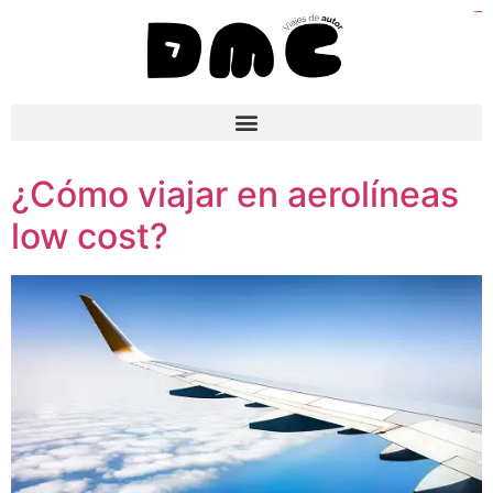
cantiktoto login
sakuratoto3
totoagung2
slotgacor4d
pay4d login
sakuratoto
totoagung
gacor4d
gacor4d
cantiktoto
amintoto
sbobet
amintoto
amintoto
amintoto
toto slot
¿Cómo viajar en aerolíneas
low cost?