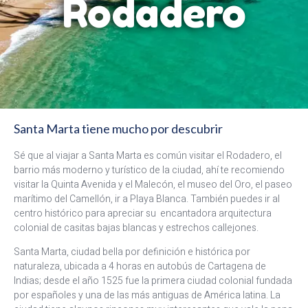
Rodadero
Santa Marta tiene mucho por descubrir
Sé que al viajar a Santa Marta es común visitar el Rodadero, el
barrio más moderno y turístico de la ciudad, ahí te recomiendo
visitar la Quinta Avenida y el Malecón, el museo del Oro, el paseo
marítimo del Camellón, ir a Playa Blanca. También puedes ir al
centro histórico para apreciar su encantadora arquitectura
colonial de casitas bajas blancas y estrechos callejones.
Santa Marta, ciudad bella por definición e histórica por
naturaleza, ubicada a 4 horas en autobús de Cartagena de
Indias; desde el año 1525 fue la primera ciudad colonial fundada
por españoles y una de las más antiguas de América latina. La