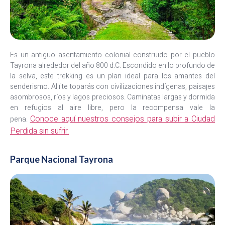
Es un antiguo asentamiento colonial construido por el pueblo
Tayrona alrededor del año 800 d.C. Escondido en lo profundo de
la selva, este trekking es un plan ideal para los amantes del
senderismo. Allí te toparás con civilizaciones indígenas, paisajes
asombrosos, ríos y lagos preciosos. Caminatas largas y dormida
en refugios al aire libre, pero la recompensa vale la
Conoce aquí nuestros consejos para subir a Ciudad
pena.
Perdida sin sufrir.
Parque Nacional Tayrona