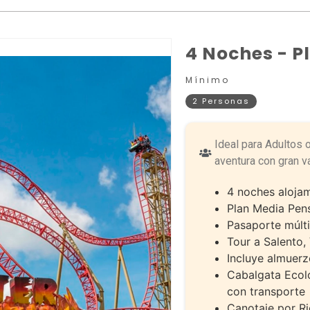
4 Noches - P
Mínimo
2 Personas
Ideal para Adultos 
aventura con gran v
4 noches alojam
Plan Media Pens
Pasaporte múlti
Tour a Salento,
Incluye almuerz
Cabalgata Ecoló
con transporte
Canotaje por Ri