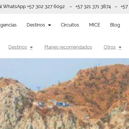
al WhatsApp +57 302 327 6092 – +57 321 371 3874 – +57
gencias
Destinos
Circuitos
MICE
Blog
Destinos
Planes recomendados
Otros