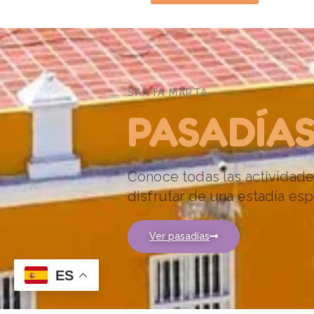
SANTA MARTA
PASADÍA
Conoce todas las actividade
disfrutar de una estadía esp
Ver pasadías
ES