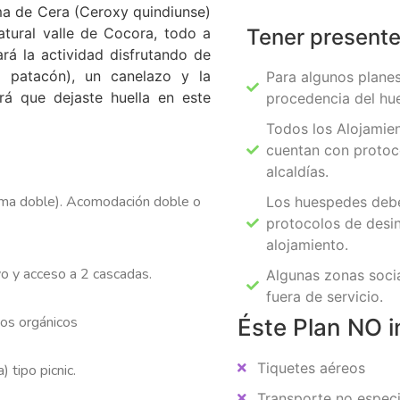
ma de Cera (Ceroxy quindiunse)
atural valle de Cocora, todo a
Tener present
rá la actividad disfrutando de
n patacón), un canelazo y la
Para algunos planes
rá que dejaste huella en este
procedencia del hu
Todos los Alojamie
cuentan con protoc
alcaldías.
ama doble). Acomodación doble o
Los huespedes debe
protocolos de desi
alojamiento.
o y acceso a 2 cascadas.
Algunas zonas socia
fuera de servicio.
tos orgánicos
Éste Plan NO i
Tiquetes aéreos
 tipo picnic.
Transporte no especi