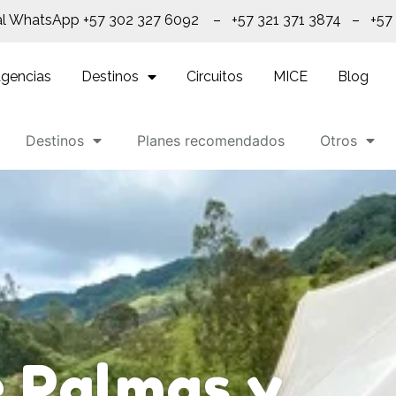
al WhatsApp +57 302 327 6092 – +57 321 371 3874 – +57
gencias
Destinos
Circuitos
MICE
Blog
Destinos
Planes recomendados
Otros
e Palmas y