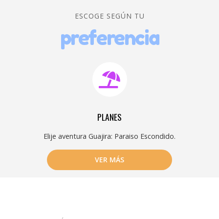
ESCOGE SEGÚN TU
preferencia
PLANES
Elije aventura Guajira: Paraiso Escondido.
VER MÁS