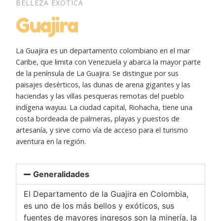
BELLEZA EXÓTICA
Guajira
La Guajira es un departamento colombiano en el mar
Caribe, que limita con Venezuela y abarca la mayor parte
de la península de La Guajira. Se distingue por sus
paisajes desérticos, las dunas de arena gigantes y las
haciendas y las villas pesqueras remotas del pueblo
indígena wayuu. La ciudad capital, Riohacha, tiene una
costa bordeada de palmeras, playas y puestos de
artesanía, y sirve como vía de acceso para el turismo
aventura en la región.
Generalidades
El Departamento de la Guajira en Colombia,
es uno de los más bellos y exóticos, sus
fuentes de mayores ingresos son la minería, la